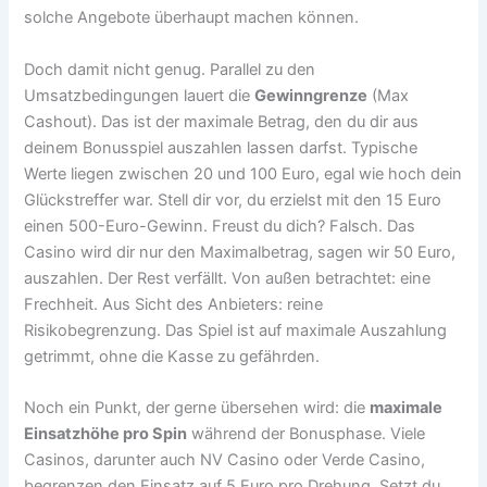
solche Angebote überhaupt machen können.
Doch damit nicht genug. Parallel zu den
Umsatzbedingungen lauert die
Gewinngrenze
(Max
Cashout). Das ist der maximale Betrag, den du dir aus
deinem Bonusspiel auszahlen lassen darfst. Typische
Werte liegen zwischen 20 und 100 Euro, egal wie hoch dein
Glückstreffer war. Stell dir vor, du erzielst mit den 15 Euro
einen 500-Euro-Gewinn. Freust du dich? Falsch. Das
Casino wird dir nur den Maximalbetrag, sagen wir 50 Euro,
auszahlen. Der Rest verfällt. Von außen betrachtet: eine
Frechheit. Aus Sicht des Anbieters: reine
Risikobegrenzung. Das Spiel ist auf maximale Auszahlung
getrimmt, ohne die Kasse zu gefährden.
Noch ein Punkt, der gerne übersehen wird: die
maximale
Einsatzhöhe pro Spin
während der Bonusphase. Viele
Casinos, darunter auch NV Casino oder Verde Casino,
begrenzen den Einsatz auf 5 Euro pro Drehung. Setzt du