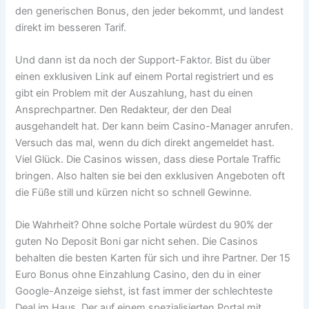
den generischen Bonus, den jeder bekommt, und landest
direkt im besseren Tarif.
Und dann ist da noch der Support-Faktor. Bist du über
einen exklusiven Link auf einem Portal registriert und es
gibt ein Problem mit der Auszahlung, hast du einen
Ansprechpartner. Den Redakteur, der den Deal
ausgehandelt hat. Der kann beim Casino-Manager anrufen.
Versuch das mal, wenn du dich direkt angemeldet hast.
Viel Glück. Die Casinos wissen, dass diese Portale Traffic
bringen. Also halten sie bei den exklusiven Angeboten oft
die Füße still und kürzen nicht so schnell Gewinne.
Die Wahrheit? Ohne solche Portale würdest du 90% der
guten No Deposit Boni gar nicht sehen. Die Casinos
behalten die besten Karten für sich und ihre Partner. Der 15
Euro Bonus ohne Einzahlung Casino, den du in einer
Google-Anzeige siehst, ist fast immer der schlechteste
Deal im Haus. Der auf einem spezialisierten Portal mit