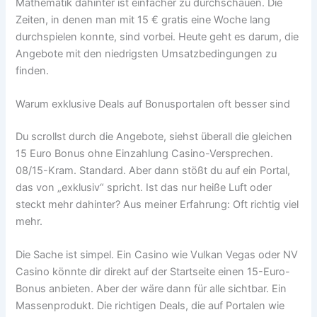
Mathematik dahinter ist einfacher zu durchschauen. Die
Zeiten, in denen man mit 15 € gratis eine Woche lang
durchspielen konnte, sind vorbei. Heute geht es darum, die
Angebote mit den niedrigsten Umsatzbedingungen zu
finden.
Warum exklusive Deals auf Bonusportalen oft besser sind
Du scrollst durch die Angebote, siehst überall die gleichen
15 Euro Bonus ohne Einzahlung Casino-Versprechen.
08/15-Kram. Standard. Aber dann stößt du auf ein Portal,
das von „exklusiv“ spricht. Ist das nur heiße Luft oder
steckt mehr dahinter? Aus meiner Erfahrung: Oft richtig viel
mehr.
Die Sache ist simpel. Ein Casino wie Vulkan Vegas oder NV
Casino könnte dir direkt auf der Startseite einen 15-Euro-
Bonus anbieten. Aber der wäre dann für alle sichtbar. Ein
Massenprodukt. Die richtigen Deals, die auf Portalen wie