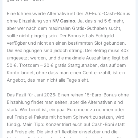
Eine lohnenswerte Alternative ist der 20-Euro-Cash-Bonus
ohne Einzahlung von
NV Casino
. Ja, das sind 5 € mehr,
aber wer nach dem maximalen Gratis-Guthaben sucht,
sollte nicht pingelig sein. Der Bonus ist als Echtgeld
verfügbar und nicht an einen bestimmten Slot gebunden.
Die Bedingungen sind jedoch streng: Der Betrag muss 40x
umgesetzt werden, und die maximale Auszahlung liegt bei
50 €. Trotzdem – 20 € gratis Startguthaben, das auf dem
Konto landet, ohne dass man einen Cent einzahlt, ist ein
Angebot, das man nicht alle Tage sieht.
Das Fazit für Juni 2026: Einen reinen 15-Euro-Bonus ohne
Einzahlung findet man selten, aber die Alternativen sind
stark. Wer bereit ist, ein paar Euro mehr zu nehmen oder
auf Freispiel-Pakete mit hohem Spinwert zu setzen, wird
fündig. Mein Tipp: Konzentriert euch auf Cash-Boni statt
auf Freispiele. Die sind oft flexibler einsetzbar und die