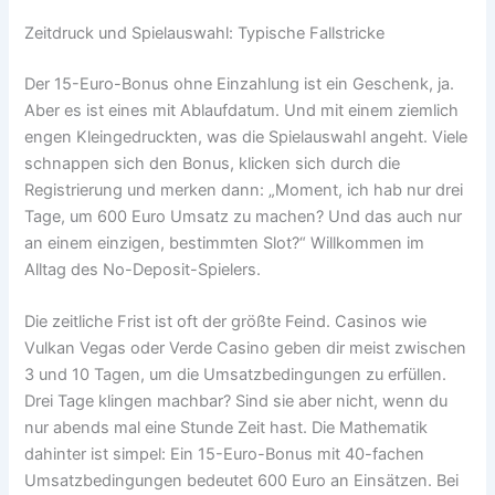
Zeitdruck und Spielauswahl: Typische Fallstricke
Der 15-Euro-Bonus ohne Einzahlung ist ein Geschenk, ja.
Aber es ist eines mit Ablaufdatum. Und mit einem ziemlich
engen Kleingedruckten, was die Spielauswahl angeht. Viele
schnappen sich den Bonus, klicken sich durch die
Registrierung und merken dann: „Moment, ich hab nur drei
Tage, um 600 Euro Umsatz zu machen? Und das auch nur
an einem einzigen, bestimmten Slot?“ Willkommen im
Alltag des No-Deposit-Spielers.
Die zeitliche Frist ist oft der größte Feind. Casinos wie
Vulkan Vegas oder Verde Casino geben dir meist zwischen
3 und 10 Tagen, um die Umsatzbedingungen zu erfüllen.
Drei Tage klingen machbar? Sind sie aber nicht, wenn du
nur abends mal eine Stunde Zeit hast. Die Mathematik
dahinter ist simpel: Ein 15-Euro-Bonus mit 40-fachen
Umsatzbedingungen bedeutet 600 Euro an Einsätzen. Bei