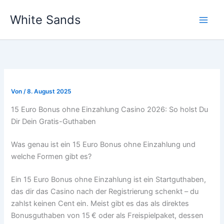
Zum
White Sands
Inhalt
springen
Von
/
8. August 2025
15 Euro Bonus ohne Einzahlung Casino 2026: So holst Du
Dir Dein Gratis-Guthaben
Was genau ist ein 15 Euro Bonus ohne Einzahlung und
welche Formen gibt es?
Ein 15 Euro Bonus ohne Einzahlung ist ein Startguthaben,
das dir das Casino nach der Registrierung schenkt – du
zahlst keinen Cent ein. Meist gibt es das als direktes
Bonusguthaben von 15 € oder als Freispielpaket, dessen